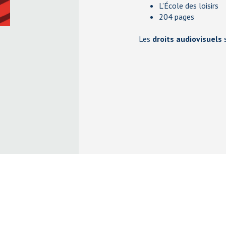
L’École des loisirs
204 pages
Les
droits audiovisuels
s
Kaligram | Agence Littéraire | Paris