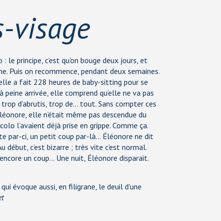
s-visage
o : le principe, c’est qu’on bouge deux jours, et
ème. Puis on recommence, pendant deux semaines.
elle a fait 228 heures de baby-sitting pour se
 à peine arrivée, elle comprend qu’elle ne va pas
t, trop d’abrutis, trop de… tout. Sans compter ces
Éléonore, elle n’était même pas descendue du
a colo l’avaient déjà prise en grippe. Comme ça.
lte par-ci, un petit coup par-là… Éléonore ne dit
Au début, c’est bizarre ; très vite c’est normal.
 encore un coup… Une nuit, Éléonore disparait.
 qui évoque aussi, en filigrane, le deuil d’une
et